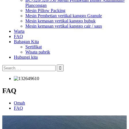
BC-320/520/550 Mesin Pembetian Blister Aluminium-
Plancongan
Mesin Pillow Packing
Mesin Pembetian vertikal kanggo Granule
Mesin kemasan vertikal kanggo bubuk
Mesin kemasan vertikal kanggo cair / saus
Warta
FAQ
Babagan Kita
Sertifikat
Wisata pabrik
Hubungi kita
FAQ
Omah
FAQ