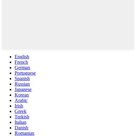
English
French
German
Portuguese
Spanish
Russian
Japanese
Korean
Arabic
Irish
Greek
Turkish
Italian
Danish
Romanian