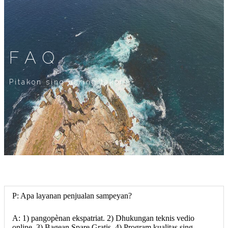
FAQ
Pitakon sing asring takon
P: Apa layanan penjualan sampeyan?
A: 1) pangopènan ekspatriat. 2) Dhukungan teknis vedio
online. 3) Bagean Spare Gratis. 4) Program kualitas sing