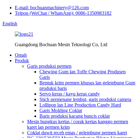
E-mail: bochuanmachinery@126.com
Telpon (WeChat / WhatsApp): 0086-1350983182
English
Guangdong Bochuan Mesin Teknologi Co, Ltd
Omah
Produk
Garis produksi permen
Chewing Gum lan Toffe Chewing Produsen
Garis
Bentuk krim permen khusus lan gelembung Gum
produksi baris
Servo keras / kayu keras candy
Stich permenane lembut, garis produksi camera
Lollipop lan Line Production Candy Hard
Garis Molding Coklat
Baris produksi kacang buncis coklat
Mesin bungkus kertas / corak kertas kanggo permen
karet lan permen krim
Coklat duwit receh emas / gelembung permen karet