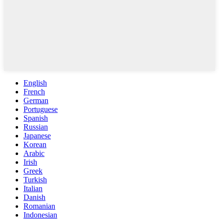
English
French
German
Portuguese
Spanish
Russian
Japanese
Korean
Arabic
Irish
Greek
Turkish
Italian
Danish
Romanian
Indonesian