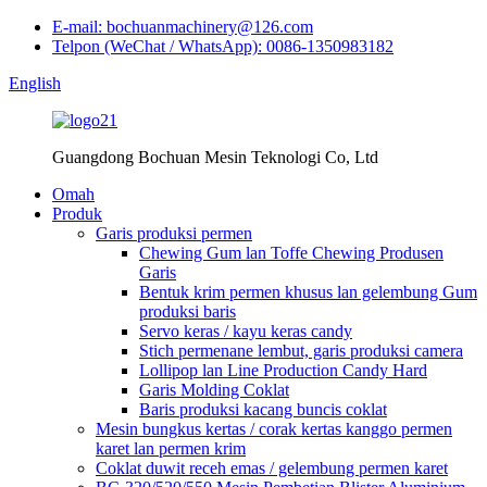
E-mail: bochuanmachinery@126.com
Telpon (WeChat / WhatsApp): 0086-1350983182
English
Guangdong Bochuan Mesin Teknologi Co, Ltd
Omah
Produk
Garis produksi permen
Chewing Gum lan Toffe Chewing Produsen
Garis
Bentuk krim permen khusus lan gelembung Gum
produksi baris
Servo keras / kayu keras candy
Stich permenane lembut, garis produksi camera
Lollipop lan Line Production Candy Hard
Garis Molding Coklat
Baris produksi kacang buncis coklat
Mesin bungkus kertas / corak kertas kanggo permen
karet lan permen krim
Coklat duwit receh emas / gelembung permen karet