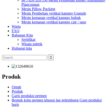
BC-320/520/550 Mesin Pembetian Blister Aluminium-
Plancongan
Mesin Pillow Packing
Mesin Pembetian vertikal kanggo Granule
Mesin kemasan vertikal kanggo bubuk
Mesin kemasan vertikal kanggo cair / saus
Warta
FAQ
Babagan Kita
Sertifikat
Wisata pabrik
Hubungi kita
Produk
Omah
Produk
Garis produksi permen
Bentuk krim permen khusus lan gelembung Gum produksi
baris