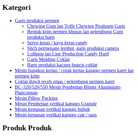
Kategori
Garis produksi permen
Chewing Gum lan Toffe Chewing Produsen Garis
Bentuk krim permen khusus lan gelembung Gum
produksi baris
Servo keras / kayu keras candy
Stich permenane lembut, garis produksi camera
Lollipop lan Line Production Candy Hard
Garis Molding Coklat
Baris produksi kacang buncis coklat
Mesin bungkus kertas / corak kertas kanggo permen karet lan
permen krim
Coklat duwit receh emas / gelembung permen karet
BC-320/520/550 Mesin Pembetian Blister Aluminium-
Plancongan
Mesin Pillow Packing
Mesin Pembetian vertikal kanggo Granule
Mesin kemasan vertikal kanggo bubuk
Mesin kemasan vertikal kanggo cair / saus
Produk Produk