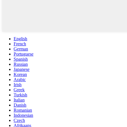
English
French
German
Portuguese
Spanish
Russian
Japanese
Korean
Arabic
Irish
Greek
Turkish
Italian
Danish
Romanian
Indonesian
Czech
Afrikaans