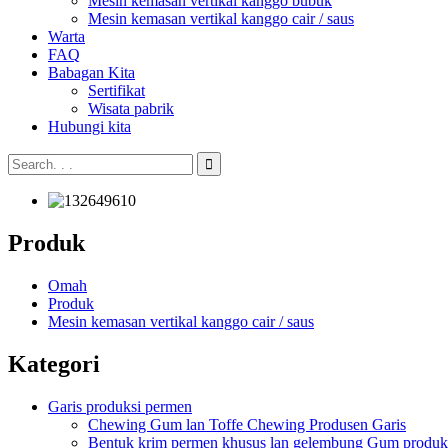
Mesin kemasan vertikal kanggo bubuk
Mesin kemasan vertikal kanggo cair / saus
Warta
FAQ
Babagan Kita
Sertifikat
Wisata pabrik
Hubungi kita
Produk
Omah
Produk
Mesin kemasan vertikal kanggo cair / saus
Kategori
Garis produksi permen
Chewing Gum lan Toffe Chewing Produsen Garis
Bentuk krim permen khusus lan gelembung Gum produks