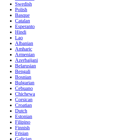
Swedish
Polish
Basque
Catalan
Esperanto
Hindi
Lao
Albanian
Amharic
Armenian
Azerbaijani
Belarusian
Bengali
Bosnian
Bulgarian
Cebuano
Chichewa
Corsican
Croatian
Dutch
Estonian
Filipino
Finnish
Frisian
Galician