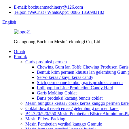
E-mail: bochuanmachinery@126.com
Telpon (WeChat / WhatsApp): 0086-1350983182
English
Guangdong Bochuan Mesin Teknologi Co, Ltd
Omah
Produk
Garis produksi permen
Chewing Gum lan Toffe Chewing Produsen Garis
Bentuk krim permen khusus lan gelembung Gum p
Servo keras / kayu keras candy
Stich permenane lembut, garis produksi camera
Lollipop lan Line Production Candy Hard
Garis Molding Coklat
Baris produksi kacang buncis coklat
Mesin bungkus kertas / corak kertas kanggo permen kare
Coklat duwit receh emas / gelembung permen karet
BC-320/520/550 Mesin Pembetian Blister Aluminium-P
Mesin Pillow Packing
Mesin Pembetian vertikal kanggo Granule