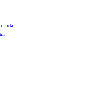
permen krim
gan