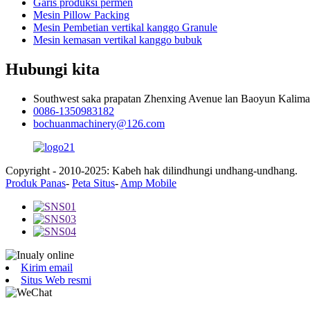
Garis produksi permen
Mesin Pillow Packing
Mesin Pembetian vertikal kanggo Granule
Mesin kemasan vertikal kanggo bubuk
Hubungi kita
Southwest saka prapatan Zhenxing Avenue lan Baoyun Kali
0086-1350983182
bochuanmachinery@126.com
Copyright - 2010-2025: Kabeh hak dilindhungi undhang-undhang.
Produk Panas
-
Peta Situs
-
Amp Mobile
Kirim email
Situs Web resmi