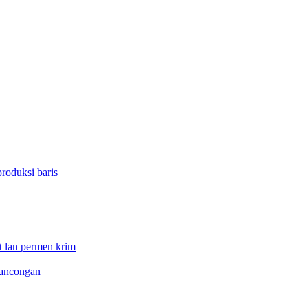
roduksi baris
t lan permen krim
lancongan