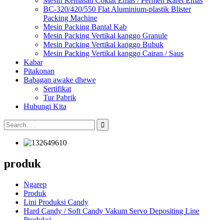
Mesin Kemasan Coklat Emas / Permen Karet Emas
BC-320/420/550 Flat Aluminium-plastik Blister
Packing Machine
Mesin Packing Bantal Kab
Mesin Packing Vertikal kanggo Granule
Mesin Packing Vertikal kanggo Bubuk
Mesin Packing Vertikal kanggo Cairan / Saus
Kabar
Pitakonan
Babagan awake dhewe
Sertifikat
Tur Pabrik
Hubungi Kita
produk
Ngarep
Produk
Lini Produksi Candy
Hard Candy / Soft Candy Vakum Servo Depositing Line
Produksi