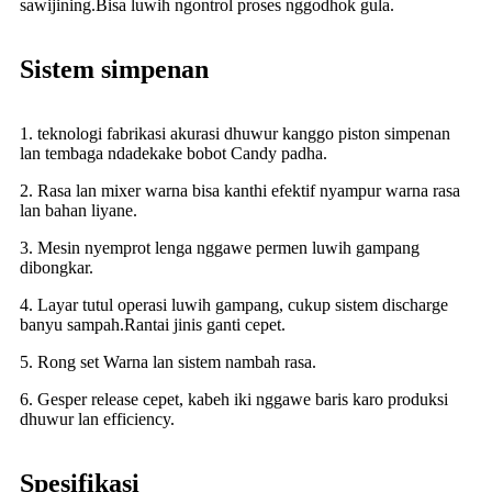
sawijining.Bisa luwih ngontrol proses nggodhok gula.
Sistem simpenan
1. teknologi fabrikasi akurasi dhuwur kanggo piston simpenan
lan tembaga ndadekake bobot Candy padha.
2. Rasa lan mixer warna bisa kanthi efektif nyampur warna rasa
lan bahan liyane.
3. Mesin nyemprot lenga nggawe permen luwih gampang
dibongkar.
4. Layar tutul operasi luwih gampang, cukup sistem discharge
banyu sampah.Rantai jinis ganti cepet.
5. Rong set Warna lan sistem nambah rasa.
6. Gesper release cepet, kabeh iki nggawe baris karo produksi
dhuwur lan efficiency.
Spesifikasi