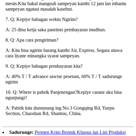
mesin.Kita bakal mangsuli sampeyan kanthi 12 jam lan mbantu
sampeyan ngatasi masalah kasebut.
7. Q: Kepiye babagan wektu Ngirim?
A: 25 dina kerja saka panrimo pembayaran mudhun.
8. Q: Apa cara pengiriman?
A: Kita bisa ngirim barang kanthi Air, Express, Segara utawa
cara liyane minangka syarat sampeyan.
9. Q: Kepiye babagan pembayaran kita?
A: 40% T / T advance sawise pesenan, 60% T / T sadurunge
ngirim
10. Q: Where is pabrik Panjenengan?Kepiye carane aku bisa
ngunjungi?
A: Pabrik kita dumunung ing No.3 Gongqing Rd, Yuepu
Section, Chaoshan Rd, Shantou, China.
Sadurunge:
Permen Krim Bentuk Khusus lan Lini Produksi