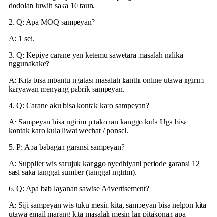
dodolan luwih saka 10 taun.
2. Q: Apa MOQ sampeyan?
A: 1 set.
3. Q: Kepiye carane yen ketemu sawetara masalah nalika
nggunakake?
A: Kita bisa mbantu ngatasi masalah kanthi online utawa ngirim
karyawan menyang pabrik sampeyan.
4. Q: Carane aku bisa kontak karo sampeyan?
A: Sampeyan bisa ngirim pitakonan kanggo kula.Uga bisa
kontak karo kula liwat wechat / ponsel.
5. P: Apa babagan garansi sampeyan?
A: Supplier wis sarujuk kanggo nyedhiyani periode garansi 12
sasi saka tanggal sumber (tanggal ngirim).
6. Q: Apa bab layanan sawise Advertisement?
A: Siji sampeyan wis tuku mesin kita, sampeyan bisa nelpon kita
utawa email marang kita masalah mesin lan pitakonan apa