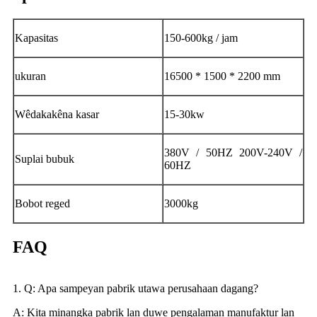
Kapasitas
150-600kg / jam
ukuran
16500 * 1500 * 2200 mm
Wêdakakêna kasar
15-30kw
380V / 50HZ 200V-240V /
Suplai bubuk
60HZ
Bobot reged
3000kg
FAQ
1. Q: Apa sampeyan pabrik utawa perusahaan dagang?
A: Kita minangka pabrik lan duwe pengalaman manufaktur lan