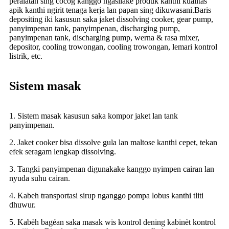
peralatan sing cocog kanggo ngasilake produk kanthi kualitas
apik kanthi ngirit tenaga kerja lan papan sing dikuwasani.Baris
depositing iki kasusun saka jaket dissolving cooker, gear pump,
panyimpenan tank, panyimpenan, discharging pump,
panyimpenan tank, discharging pump, werna & rasa mixer,
depositor, cooling trowongan, cooling trowongan, lemari kontrol
listrik, etc.
Sistem masak
1. Sistem masak kasusun saka kompor jaket lan tank
panyimpenan.
2. Jaket cooker bisa dissolve gula lan maltose kanthi cepet, tekan
efek seragam lengkap dissolving.
3. Tangki panyimpenan digunakake kanggo nyimpen cairan lan
nyuda suhu cairan.
4. Kabeh transportasi sirup nganggo pompa lobus kanthi tliti
dhuwur.
5. Kabèh bagéan saka masak wis kontrol dening kabinèt kontrol