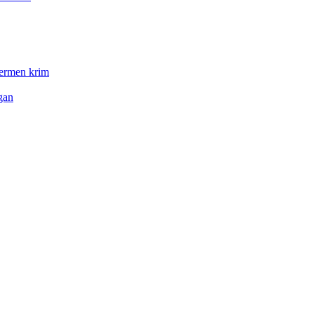
permen krim
gan