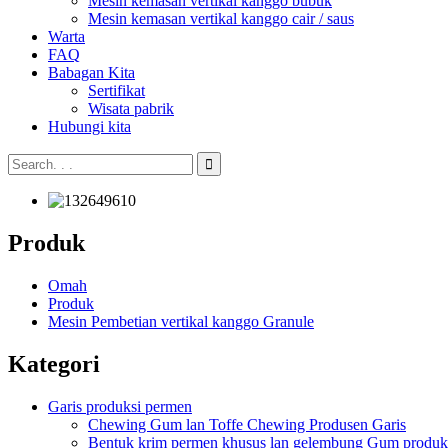
Mesin kemasan vertikal kanggo bubuk
Mesin kemasan vertikal kanggo cair / saus
Warta
FAQ
Babagan Kita
Sertifikat
Wisata pabrik
Hubungi kita
Produk
Omah
Produk
Mesin Pembetian vertikal kanggo Granule
Kategori
Garis produksi permen
Chewing Gum lan Toffe Chewing Produsen Garis
Bentuk krim permen khusus lan gelembung Gum produks