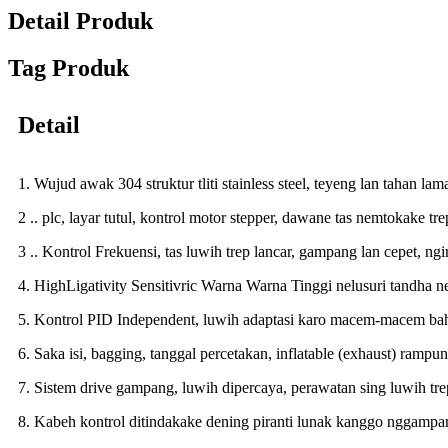
Detail Produk
Tag Produk
Detail
1. Wujud awak 304 struktur tliti stainless steel, teyeng lan tahan l
2 .. plc, layar tutul, kontrol motor stepper, dawane tas nemtokake tre
3 .. Kontrol Frekuensi, tas luwih trep lancar, gampang lan cepet, ngir
4. HighLigativity Sensitivric Warna Warna Tinggi nelusuri tandha nel
5. Kontrol PID Independent, luwih adaptasi karo macem-macem ba
6. Saka isi, bagging, tanggal percetakan, inflatable (exhaust) rampun
7. Sistem drive gampang, luwih dipercaya, perawatan sing luwih tre
8. Kabeh kontrol ditindakake dening piranti lunak kanggo nggampan