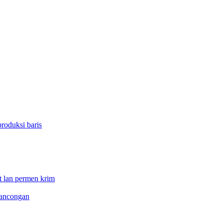
roduksi baris
t lan permen krim
lancongan