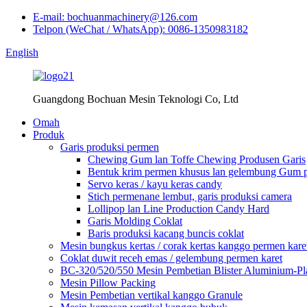
E-mail: bochuanmachinery@126.com
Telpon (WeChat / WhatsApp): 0086-1350983182
English
Guangdong Bochuan Mesin Teknologi Co, Ltd
Omah
Produk
Garis produksi permen
Chewing Gum lan Toffe Chewing Produsen Garis
Bentuk krim permen khusus lan gelembung Gum p
Servo keras / kayu keras candy
Stich permenane lembut, garis produksi camera
Lollipop lan Line Production Candy Hard
Garis Molding Coklat
Baris produksi kacang buncis coklat
Mesin bungkus kertas / corak kertas kanggo permen kare
Coklat duwit receh emas / gelembung permen karet
BC-320/520/550 Mesin Pembetian Blister Aluminium-P
Mesin Pillow Packing
Mesin Pembetian vertikal kanggo Granule