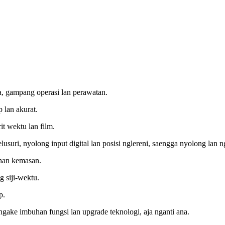
ama, gampang operasi lan perawatan.
p lan akurat.
it wektu lan film.
usuri, nyolong input digital lan posisi nglereni, saengga nyolong lan n
han kemasan.
g siji-wektu.
p.
gake imbuhan fungsi lan upgrade teknologi, aja nganti ana.